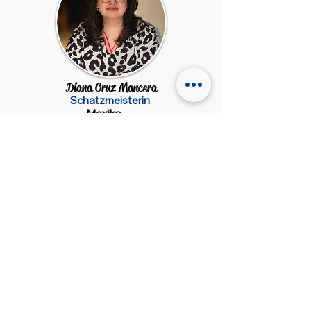
Diana Cruz Mancera
Schatzmeisterin
Mexiko
Beisitzer
Ana Lago
Aroa Mora
Gloria Álvarez
España
España
Perú