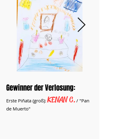
Matthäus L. 1
Matthäus L. 2
Gewinner der Verlosung:
KENAN C.
Erste Piñata (groß):
/ "Pan
de Muerto"