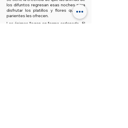
los difuntos regresan esas noches para
disfrutar los platillos y flores que sus
parientes les ofrecen.
Las ánimas llegan en forma ordenada. El
28 de octubre se destina a los muertos
que fueron asesinados con violencia, de
manera trágica; el 30 y 31 de octubre son
días dedicados a los niños que murieron
sin haber sido bautizados (limbitos) y a
los más pequeños, respectivamente; el
1 de noviembre, o Día de Todos los
Santos, es la celebración de todos
aquellos que llevaron una vida ejemplar,
celebrándose igualmente a los niños.
El día 2, en cambio, es el llamado Día de
los Muertos, la máxima festividad de su
tipo en nuestro país, celebración que
comienza desde la madrugada con la
práctica de ciertos ritos, como adornar
las tumbas y hacer altares sobre las
lápidas, los que tienen un gran
significado para las familias porque se