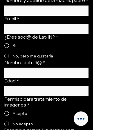
Nombre y apellido de la madre/padre
*
Email
*
¿Eres soci@ de Lat-IN?
*
Si
No, pero me gustaría
Nombre del niñ@
*
Edad
*
Permiso para tratamiento de
imágenes
*
Acepto
No acepto
Dar este permiso es optativo. Si no se concede, deberá 